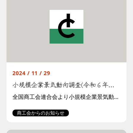
2024 / 11 / 29
小規模企業景気動向調査(令和６年１０月期)結果について
全国商工会連合会より小規模企業景気動向調査(令和6年１０月期調査)結果が公表されました。この調査は全国約３００商工会の経営指導員による調査票への選択記入式で行われたものです。調査結果の概要は以下の通りです。
商工会からのお知らせ