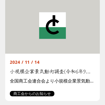
2024 / 11 / 14
小規模企業景気動向調査(令和6年9月期)結果について
全国商工会連合会より小規模企業景気動向調査(令和6年9月期調査)結果が公表されました。この調査は全国約３００商工会の経営指導員による調査票への選択記入式で行われたものです。調査結果の概要は以下の通りです。
商工会からのお知らせ