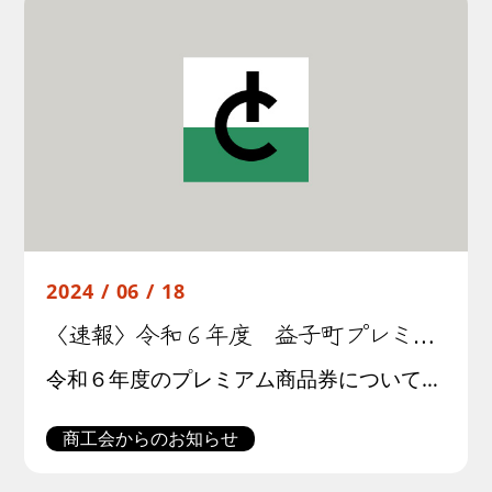
2024 / 06 / 18
〈速報〉令和６年度 益子町プレミアム商品券の発売が決定しました
令和６年度のプレミアム商品券について、以下の通り販売いたします。なお、詳細は追って広報や折込チラシ、当HPでお知らせいたしますのでお待ちください。 〈リフォーム券〉 プレミアム率 １０％ 発行総額 1,000万円（発行 […]
商工会からのお知らせ