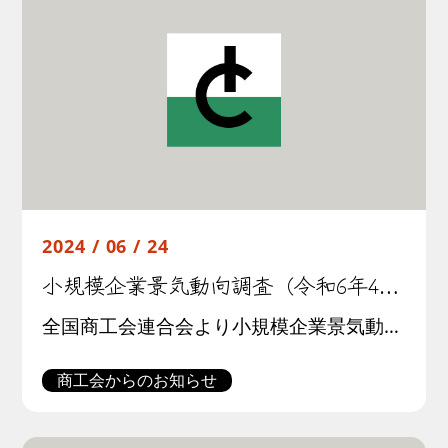
2024 / 06 / 24
小規模企業景気動向調査（令和6年4月期）結果について
全国商工会連合会より小規模企業景気動向調査(令和6年4月期調査)結果が公表されました。この調査は全国約３００商工会の経営指導員による調査票への選択記入式で行われたものです。調査結果の概要は以下の通りです。
商工会からのお知らせ