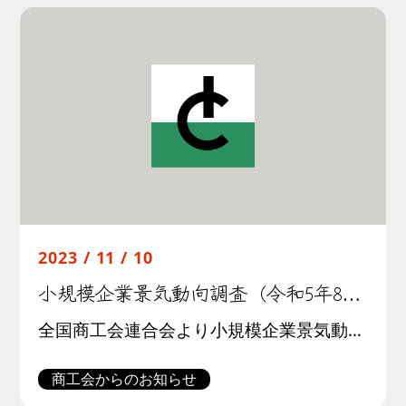
2023 / 11 / 10
小規模企業景気動向調査（令和5年8月期）結果について
全国商工会連合会より小規模企業景気動向調査(令和５年8月期調査)結果が公表されました。この調査は全国約３００商工会の経営指導員による調査票への選択記入式で行われたものです。調査結果の概要は以下の通りです。
商工会からのお知らせ