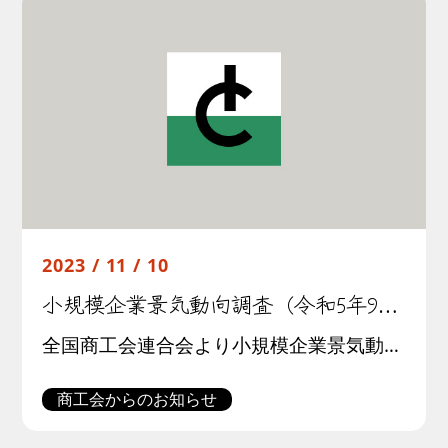
2023 / 11 / 10
小規模企業景気動向調査（令和5年9月期）結果について
全国商工会連合会より小規模企業景気動向調査(令和５年9月期調査)結果が公表されました。この調査は全国約３００商工会の経営指導員による調査票への選択記入式で行われたものです。調査結果の概要は以下の通りです。
商工会からのお知らせ