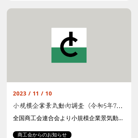
2023 / 11 / 10
小規模企業景気動向調査（令和5年7月期）結果について
全国商工会連合会より小規模企業景気動向調査(令和５年7月期調査)結果が公表されました。この調査は全国約３００商工会の経営指導員による調査票への選択記入式で行われたものです。調査結果の概要は以下の通りです。
商工会からのお知らせ