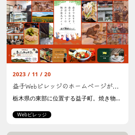
2023 / 11 / 20
益子Webビレッジのホームページがオープンしました。
栃木県の東部に位置する益子町。焼き物の産地として170年の歴史を持つ、のどかな町です。 里山広がるこの土地には、代々続く窯元やクラフト作家、都会には無い魅力に惹かれて移住した方、一見目立たない地方ビジネスを黙々と続ける職 […]
Webビレッジ