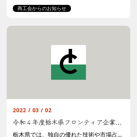
商工会からのお知らせ
2022 / 03 / 02
令和４年度栃木県フロンティア企業募集に係る周知について
栃木県では、独自の優れた技術や市場占有率の高い製品を保有する企業を、とちぎの技術ブランドである“栃木県フロンティア企業”として認証し、本県のものづくりを代表する企業として県内外に広く紹介するとともに、県産業技術センターの […]