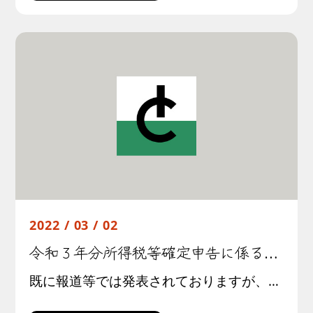
2022 / 03 / 02
令和３年分所得税等確定申告に係る新型コロナウイルス感染症の影響により申告期限までの申告等が困難な方への対応について
既に報道等では発表されておりますが、オミクロン株による感染の急速な拡大に伴い、令和３年分確定申告について新型コロナウイルス感染症の影響により申告が困難な方については、令和４年４月15日までの間、簡易な方法により申告・納付 […]