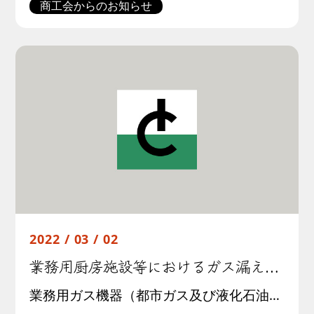
商工会からのお知らせ
2022 / 03 / 02
業務用厨房施設等におけるガス漏えいによる火災・爆発事故及び一酸化炭素中毒事故防止の周知について
業務用ガス機器（都市ガス及び液化石油ガス）が使用される業務用厨房施設等において、ガス漏えいによる火災・爆発事故や不完全燃焼による一酸化炭素中毒事故が発生した場合に大規模な被害を及ぼす可能性があります。業務用厨房施設等での […]