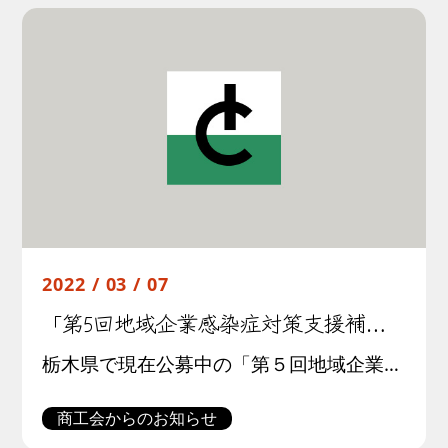
2022 / 03 / 07
「第5回地域企業感染症対策支援補助金」公募期間の再延長について 
栃木県で現在公募中の「第５回地域企業感染症対策支援補助金」は、公募期間が以下の通り延長になりました。 〇 第５回地域企業感染症対策支援補助金 公募期間、実施終了期限 令和４(2022)年 ＜変更前＞２月４日(金) 午前 […]
商工会からのお知らせ