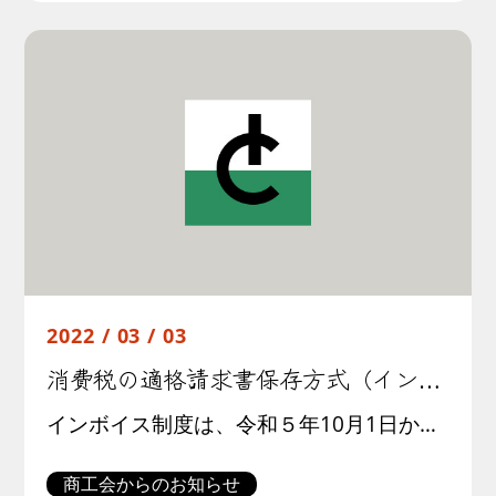
2022 / 03 / 03
消費税の適格請求書保存方式（インボイス制度）の施行に向けた周知について
インボイス制度は、令和５年10月1日から導入が予定されており、買い手として消費税の仕入税額控除のためには原則としてインボイスの保存が必要になり、売り手としてインボイスの交付を行うためには、令和３年10月から開始されている […]
商工会からのお知らせ