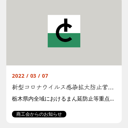
2022 / 03 / 07
新型コロナウイルス感染拡大防止営業時間短縮協力金【第10弾】の周知について
栃木県内全域におけるまん延防止等重点措置の期間が３月21日まで延長されたことに伴い、引き続き、飲食店等に対し、営業時間短縮等を要請することといたしました。 この要請に応じて、対象店舗の営業時間の短縮等に御協力いただいた飲 […]
商工会からのお知らせ