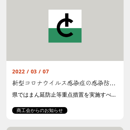
2022 / 03 / 07
新型コロナウイルス感染症の感染防止対策徹底の周知について
県ではまん延防止等重点措置を実施すべき期間が３月21日まで延長されることとなったことから、本日開催した第78回栃木県新型コロナウイルス感染症対策本部会議において、基本的な感染対策の徹底や飲食店等に対する営業時間の短縮等に […]
商工会からのお知らせ