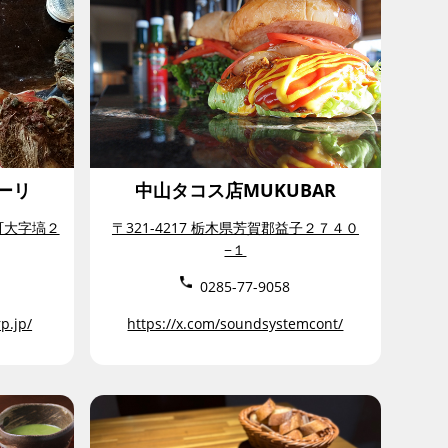
ーリ
中山タコス店MUKUBAR
子町大字塙２
〒321-4217 栃木県芳賀郡益子２７４０
−１
0285-77-9058
rp.jp/
https://x.com/soundsystemcont/