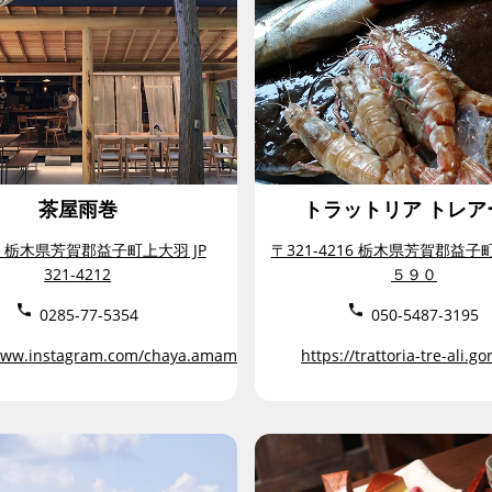
茶屋雨巻
トラットリア トレア
4 栃木県芳賀郡益子町上大羽 JP
〒321-4216 栃木県芳賀郡益
321-4212
５９０
0285-77-5354
050-5487-3195
/www.instagram.com/chaya.amamaki/
https://trattoria-tre-ali.go