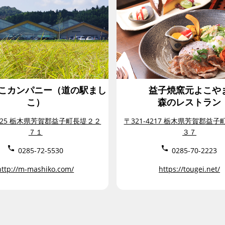
しこカンパニー（道の駅まし
益子焼窯元よこや
こ）
森のレストラン
4225 栃木県芳賀郡益子町長堤２２
〒321-4217 栃木県芳賀郡益
７１
３７
0285-72-5530
0285-70-2223
http://m-mashiko.com/
https://tougei.net/