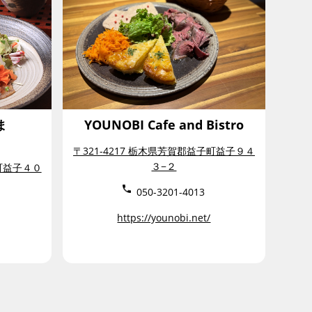
ま
YOUNOBI Cafe and Bistro
〒321-4217 栃木県芳賀郡益子町益子９４
３−２
子町益子４０
050-3201-4013
https://younobi.net/