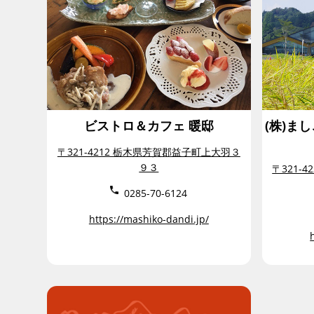
ビストロ＆カフェ 暖邸
(株)ま
〒321-4212 栃木県芳賀郡益子町上大羽３
９３
〒321-
0285-70-6124
https://mashiko-dandi.jp/