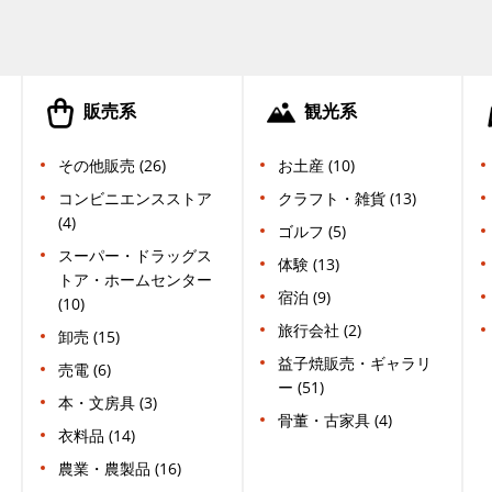
販売系
観光系
その他販売 (26)
お土産 (10)
コンビニエンスストア
クラフト・雑貨 (13)
(4)
ゴルフ (5)
スーパー・ドラッグス
体験 (13)
トア・ホームセンター
宿泊 (9)
(10)
旅行会社 (2)
卸売 (15)
益子焼販売・ギャラリ
売電 (6)
ー (51)
本・文房具 (3)
骨董・古家具 (4)
衣料品 (14)
農業・農製品 (16)