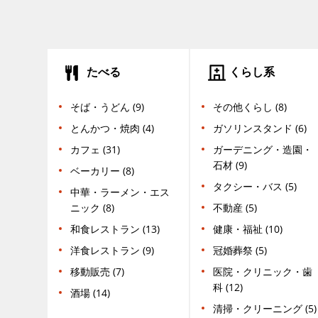
たべる
くらし系
そば・うどん (9)
その他くらし (8)
とんかつ・焼肉 (4)
ガソリンスタンド (6)
カフェ (31)
ガーデニング・造園・
石材 (9)
ベーカリー (8)
タクシー・バス (5)
中華・ラーメン・エス
ニック (8)
不動産 (5)
和食レストラン (13)
健康・福祉 (10)
洋食レストラン (9)
冠婚葬祭 (5)
移動販売 (7)
医院・クリニック・歯
科 (12)
酒場 (14)
清掃・クリーニング (5)