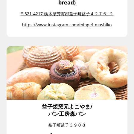
bread)
〒321-4217 栃木県芳賀郡益子町益子４２７６−２
https://www.instagram.com/mingel_mashiko
益子焼窯元よこやま/
パン工房森パン
益子町益子３９０８