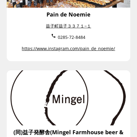
Pain de Noemie
益子町益子３３７１−１
0285-72-8484
https://www.instagram.com/pain_de_noemie/
(同)益子発酵舎(Mingel Farmhouse beer &