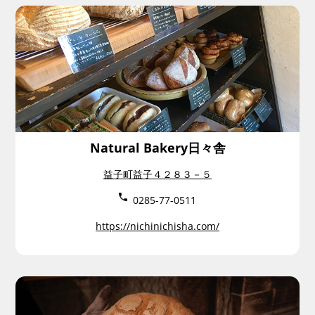
Natural Bakery日々舎
益子町益子４２８３－５
0285-77-0511
https://nichinichisha.com/