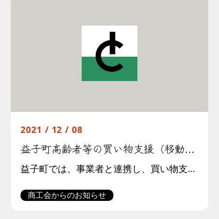
2021 / 12 / 08
益子町高齢者等の買い物支援（移動販売）実証事業について
益子町では、事業者と連携し、買い物支援が継続的に行われることにより、「買い物弱者」をはじめ、地域住民の利便性の向上と、生活の質の向上を目的として、移動販売に関する実証事業を実施します。 実証事業の趣旨を理解し、移動販売を […]
商工会からのお知らせ