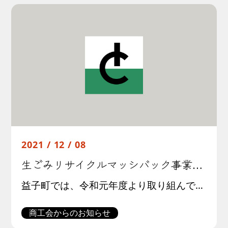
2021 / 12 / 08
生ごみリサイクルマッシバック事業へのご協力について
益子町では、令和元年度より取り組んでいる「生ごみリサイクルマッシバック事業」について、更なる事業推進を図るため、店舗等に「生ごみリサイクルマッシバック申請書」の設置について協力をお願いしています。 ご協力いただける場合は […]
商工会からのお知らせ