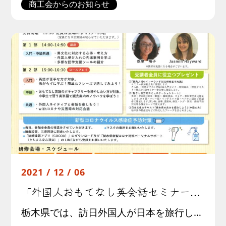
商工会からのお知らせ
2021 / 12 / 06
「外国人おもてなし英会話セミナー」のご案内
栃木県では、訪日外国人が日本を旅行した際に困ったこととして上位に挙げられる「施設等のスタッフとのコミュニケーション」を改善するため、県内観光関係事業者等を対象に「外国人おもてなし英会話セミナー（外国語対応人材拡充事業）」 […]