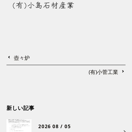
(有)小島石材産業
壺々炉
(有)小菅工業
新しい記事
2026 08 / 05