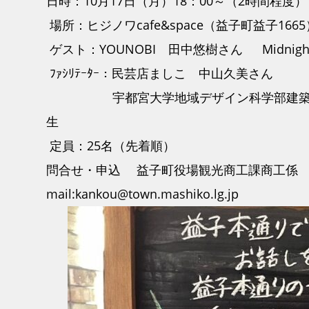
日時：10月17日（月）18：00～（2時間程度）
場所：ヒジノワcafe&space（益子町益子1665
ゲスト：YOUNOBI 田中悠樹さん MidnightB
ﾌｧｼﾘﾃｰﾀｰ：民芸店ましこ 中山久美さん
宇都宮大学地域デザイン科学部建築都市
生
定員：25名（先着順）
問合せ・申込 益子町役場観光商工課商工
mail:kankou@town.mashiko.lg.jp