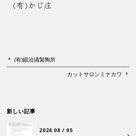
(有)かじ庄
(有)鍛治浦製陶所
カットサロンミナカワ
新しい記事
2026 08 / 05