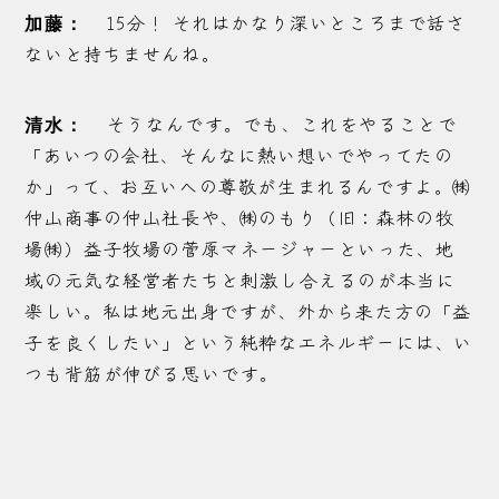
15分！ それはかなり深いところまで話さ
加藤：
ないと持ちませんね。
そうなんです。でも、これをやることで
清水：
「あいつの会社、そんなに熱い想いでやってたの
か」って、お互いへの尊敬が生まれるんですよ。㈱
仲山商事の仲山社長や、㈱のもり（旧：森林の牧
場㈱）益子牧場の菅原マネージャーといった、地
域の元気な経営者たちと刺激し合えるのが本当に
楽しい。私は地元出身ですが、外から来た方の「益
子を良くしたい」という純粋なエネルギーには、い
つも背筋が伸びる思いです。