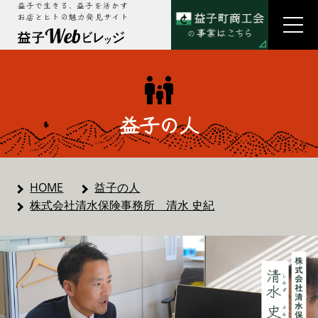
益子で生きる、益子を活かす
お店とヒトの魅力発見サイト
益子の人
HOME
益子の人
株式会社清水保険事務所 清水 史紀