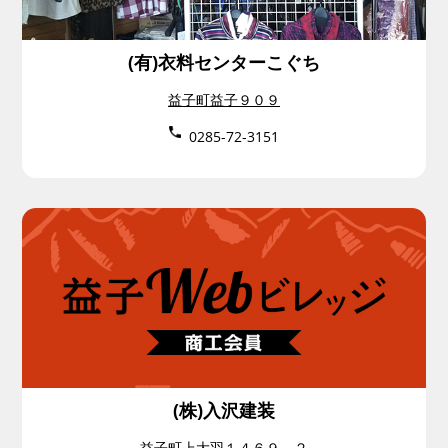
(有)衣料センターこぐち
益子町益子９０９
0285-72-3151
(株)入沢建装
益子町上大羽１４６９－２