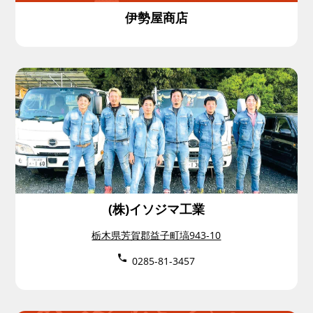
伊勢屋商店
(株)イソジマ工業
栃木県芳賀郡益子町塙943-10
0285-81-3457