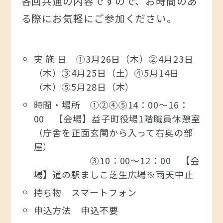
各回共通の内容ですので、お時間のあ
る際にお気軽にご参加ください。
実 施 日 ①3月26日（木）②4月23日
（木）③4月25日（土）④5月14日
（木）⑤5月28日（木）
時間・場所 ①②④⑤14：00～16：
00 【会場】益子町役場1階職員休憩室
（庁舎を正面玄関から入って右奥の部
屋）
③10：00～12：00 【会
場】道の駅ましこ芝生広場※雨天中止
持ち物 スマートフォン
申込方法 申込不要